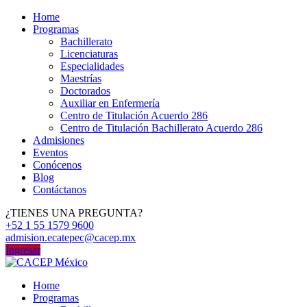
Home
Programas
Bachillerato
Licenciaturas
Especialidades
Maestrías
Doctorados
Auxiliar en Enfermería
Centro de Titulación Acuerdo 286
Centro de Titulación Bachillerato Acuerdo 286
Admisiones
Eventos
Conócenos
Blog
Contáctanos
¿TIENES UNA PREGUNTA?
+52 1 55 1579 9600
admision.ecatepec@cacep.mx
Ingresar
Home
Programas