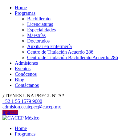
Home
Programas
Bachillerato
Licenciaturas
Especialidades
Maestrías
Doctorados
Auxiliar en Enfermería
Centro de Titulación Acuerdo 286
Centro de Titulación Bachillerato Acuerdo 286
Admisiones
Eventos
Conócenos
Blog
Contáctanos
¿TIENES UNA PREGUNTA?
+52 1 55 1579 9600
admision.ecatepec@cacep.mx
Ingresar
Home
Programas