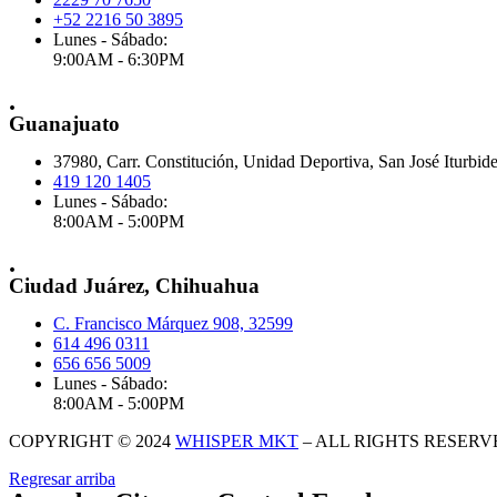
+52 2216 50 3895
Lunes - Sábado:
9:00AM - 6:30PM
.
Guanajuato
37980, Carr. Constitución, Unidad Deportiva, San José Iturbid
419 120 1405
Lunes - Sábado:
8:00AM - 5:00PM
.
Ciudad Juárez, Chihuahua
C. Francisco Márquez 908, 32599
614 496 0311
656 656 5009
Lunes - Sábado:
8:00AM - 5:00PM
COPYRIGHT © 2024
WHISPER MKT
– ALL RIGHTS RESERV
Regresar arriba