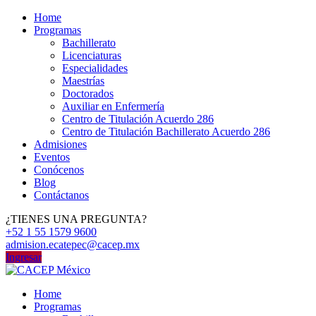
Home
Programas
Bachillerato
Licenciaturas
Especialidades
Maestrías
Doctorados
Auxiliar en Enfermería
Centro de Titulación Acuerdo 286
Centro de Titulación Bachillerato Acuerdo 286
Admisiones
Eventos
Conócenos
Blog
Contáctanos
¿TIENES UNA PREGUNTA?
+52 1 55 1579 9600
admision.ecatepec@cacep.mx
Ingresar
Home
Programas