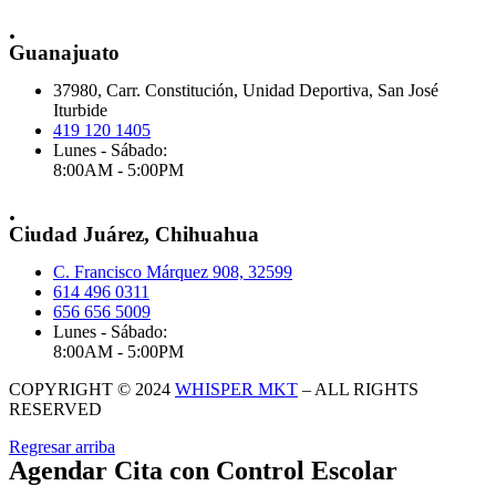
.
Guanajuato
37980, Carr. Constitución, Unidad Deportiva, San José
Iturbide
419 120 1405
Lunes - Sábado:
8:00AM - 5:00PM
.
Ciudad Juárez, Chihuahua
C. Francisco Márquez 908, 32599
614 496 0311
656 656 5009
Lunes - Sábado:
8:00AM - 5:00PM
COPYRIGHT © 2024
WHISPER MKT
– ALL RIGHTS
RESERVED
Regresar arriba
Agendar Cita con Control Escolar