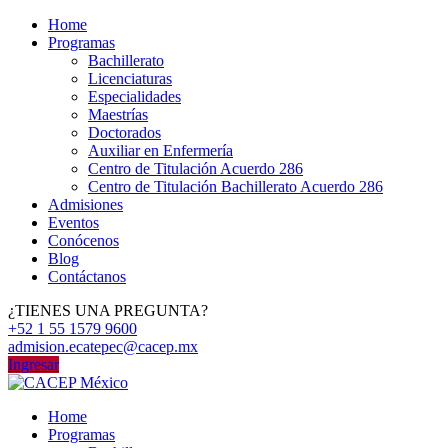
Home
Programas
Bachillerato
Licenciaturas
Especialidades
Maestrías
Doctorados
Auxiliar en Enfermería
Centro de Titulación Acuerdo 286
Centro de Titulación Bachillerato Acuerdo 286
Admisiones
Eventos
Conócenos
Blog
Contáctanos
¿TIENES UNA PREGUNTA?
+52 1 55 1579 9600
admision.ecatepec@cacep.mx
Ingresar
Home
Programas