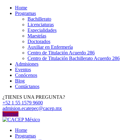
Home
Programas
Bachillerato
Licenciaturas
Especialidades
Maestrías
Doctorados
Auxiliar en Enfermería
Centro de Titulación Acuerdo 286
Centro de Titulación Bachillerato Acuerdo 286
Admisiones
Eventos
Conócenos
Blog
Contáctanos
¿TIENES UNA PREGUNTA?
+52 1 55 1579 9600
admision.ecatepec@cacep.mx
Ingresar
Home
Programas