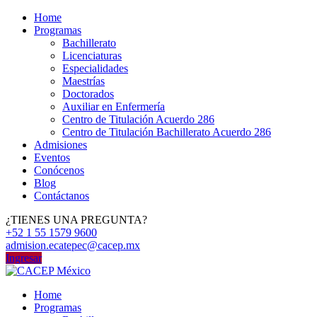
Home
Programas
Bachillerato
Licenciaturas
Especialidades
Maestrías
Doctorados
Auxiliar en Enfermería
Centro de Titulación Acuerdo 286
Centro de Titulación Bachillerato Acuerdo 286
Admisiones
Eventos
Conócenos
Blog
Contáctanos
¿TIENES UNA PREGUNTA?
+52 1 55 1579 9600
admision.ecatepec@cacep.mx
Ingresar
Home
Programas