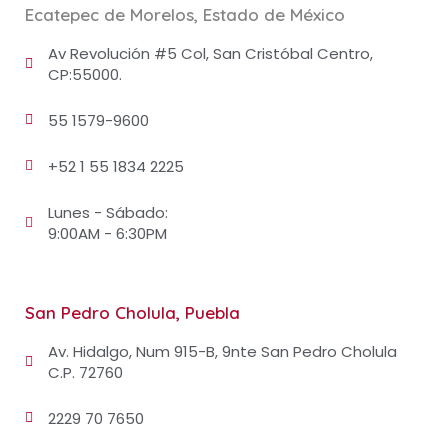
Ecatepec de Morelos, Estado de México
Av Revolución #5 Col, San Cristóbal Centro,
CP:55000.
55 1579-9600
+52 1 55 1834 2225
Lunes - Sábado:
9:00AM - 6:30PM
San Pedro Cholula, Puebla
Av. Hidalgo, Num 915-B, 9nte San Pedro Cholula
C.P. 72760
2229 70 7650