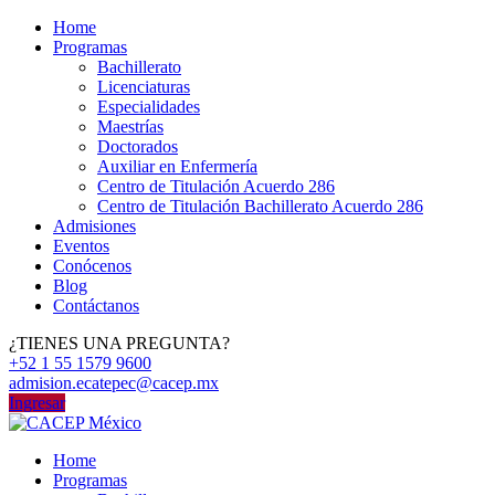
Home
Programas
Bachillerato
Licenciaturas
Especialidades
Maestrías
Doctorados
Auxiliar en Enfermería
Centro de Titulación Acuerdo 286
Centro de Titulación Bachillerato Acuerdo 286
Admisiones
Eventos
Conócenos
Blog
Contáctanos
¿TIENES UNA PREGUNTA?
+52 1 55 1579 9600
admision.ecatepec@cacep.mx
Ingresar
Home
Programas