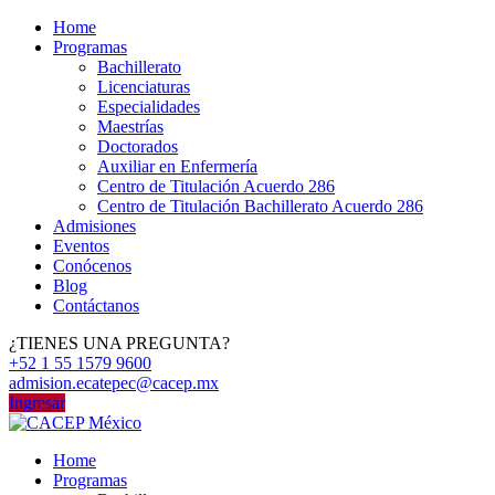
Home
Programas
Bachillerato
Licenciaturas
Especialidades
Maestrías
Doctorados
Auxiliar en Enfermería
Centro de Titulación Acuerdo 286
Centro de Titulación Bachillerato Acuerdo 286
Admisiones
Eventos
Conócenos
Blog
Contáctanos
¿TIENES UNA PREGUNTA?
+52 1 55 1579 9600
admision.ecatepec@cacep.mx
Ingresar
Home
Programas