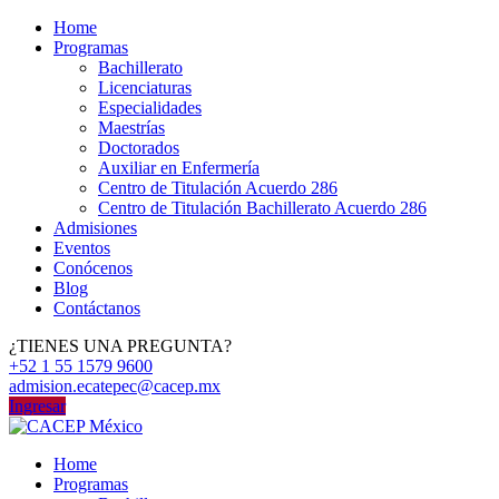
Home
Programas
Bachillerato
Licenciaturas
Especialidades
Maestrías
Doctorados
Auxiliar en Enfermería
Centro de Titulación Acuerdo 286
Centro de Titulación Bachillerato Acuerdo 286
Admisiones
Eventos
Conócenos
Blog
Contáctanos
¿TIENES UNA PREGUNTA?
+52 1 55 1579 9600
admision.ecatepec@cacep.mx
Ingresar
Home
Programas