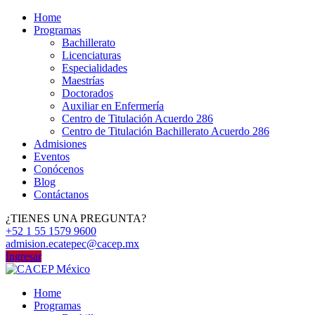
Home
Programas
Bachillerato
Licenciaturas
Especialidades
Maestrías
Doctorados
Auxiliar en Enfermería
Centro de Titulación Acuerdo 286
Centro de Titulación Bachillerato Acuerdo 286
Admisiones
Eventos
Conócenos
Blog
Contáctanos
¿TIENES UNA PREGUNTA?
+52 1 55 1579 9600
admision.ecatepec@cacep.mx
Ingresar
Home
Programas