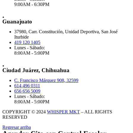
9:00AM - 6:30PM
.
Guanajuato
37980, Carr. Constitución, Unidad Deportiva, San José
Iturbide
419 120 1405
Lunes - Sábado:
8:00AM - 5:00PM
.
Ciudad Juárez, Chihuahua
C. Francisco Márquez 908, 32599
614 496 0311
656 656 5009
Lunes - Sábado:
8:00AM - 5:00PM
COPYRIGHT © 2024
WHISPER MKT
– ALL RIGHTS
RESERVED
Regresar arriba