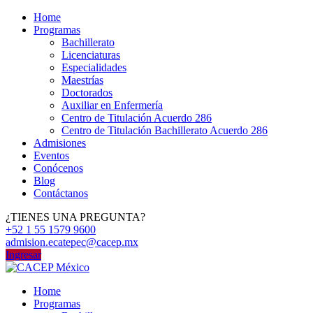
Home
Programas
Bachillerato
Licenciaturas
Especialidades
Maestrías
Doctorados
Auxiliar en Enfermería
Centro de Titulación Acuerdo 286
Centro de Titulación Bachillerato Acuerdo 286
Admisiones
Eventos
Conócenos
Blog
Contáctanos
¿TIENES UNA PREGUNTA?
+52 1 55 1579 9600
admision.ecatepec@cacep.mx
Ingresar
Home
Programas