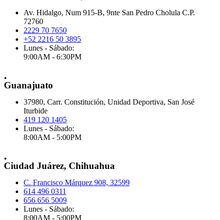
Av. Hidalgo, Num 915-B, 9nte San Pedro Cholula C.P.
72760
2229 70 7650
+52 2216 50 3895
Lunes - Sábado:
9:00AM - 6:30PM
.
Guanajuato
37980, Carr. Constitución, Unidad Deportiva, San José
Iturbide
419 120 1405
Lunes - Sábado:
8:00AM - 5:00PM
.
Ciudad Juárez, Chihuahua
C. Francisco Márquez 908, 32599
614 496 0311
656 656 5009
Lunes - Sábado:
8:00AM - 5:00PM