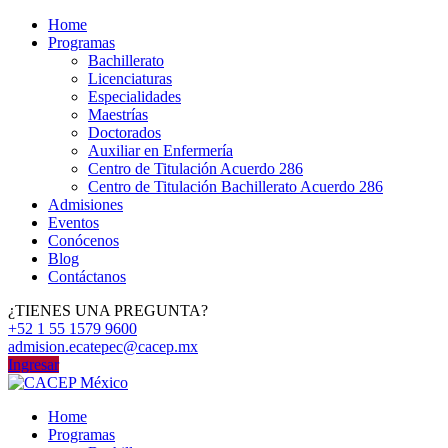
Home
Programas
Bachillerato
Licenciaturas
Especialidades
Maestrías
Doctorados
Auxiliar en Enfermería
Centro de Titulación Acuerdo 286
Centro de Titulación Bachillerato Acuerdo 286
Admisiones
Eventos
Conócenos
Blog
Contáctanos
¿TIENES UNA PREGUNTA?
+52 1 55 1579 9600
admision.ecatepec@cacep.mx
Ingresar
Home
Programas