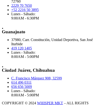
72760
2229 70 7650
+52 2216 50 3895
Lunes - Sábado:
9:00AM - 6:30PM
.
Guanajuato
37980, Carr. Constitución, Unidad Deportiva, San José
Iturbide
419 120 1405
Lunes - Sábado:
8:00AM - 5:00PM
.
Ciudad Juárez, Chihuahua
C. Francisco Márquez 908, 32599
614 496 0311
656 656 5009
Lunes - Sábado:
8:00AM - 5:00PM
COPYRIGHT © 2024
WHISPER MKT
– ALL RIGHTS