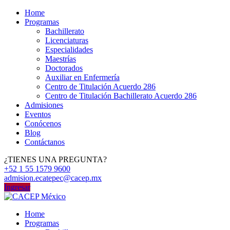
Home
Programas
Bachillerato
Licenciaturas
Especialidades
Maestrías
Doctorados
Auxiliar en Enfermería
Centro de Titulación Acuerdo 286
Centro de Titulación Bachillerato Acuerdo 286
Admisiones
Eventos
Conócenos
Blog
Contáctanos
¿TIENES UNA PREGUNTA?
+52 1 55 1579 9600
admision.ecatepec@cacep.mx
Ingresar
Home
Programas