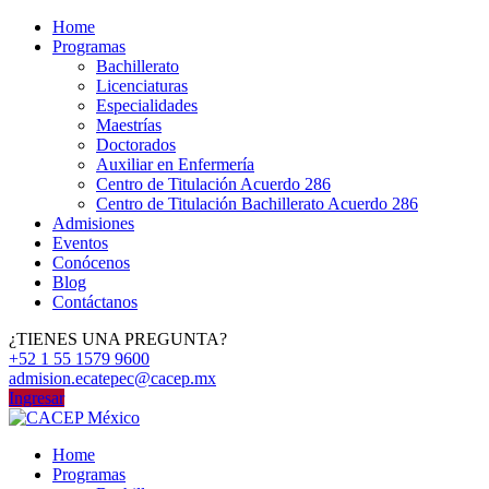
Home
Programas
Bachillerato
Licenciaturas
Especialidades
Maestrías
Doctorados
Auxiliar en Enfermería
Centro de Titulación Acuerdo 286
Centro de Titulación Bachillerato Acuerdo 286
Admisiones
Eventos
Conócenos
Blog
Contáctanos
¿TIENES UNA PREGUNTA?
+52 1 55 1579 9600
admision.ecatepec@cacep.mx
Ingresar
Home
Programas