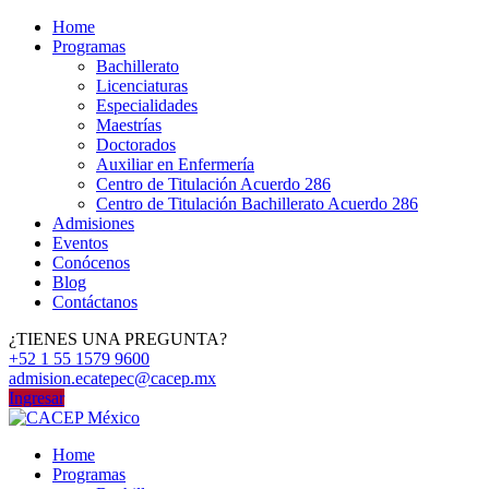
Home
Programas
Bachillerato
Licenciaturas
Especialidades
Maestrías
Doctorados
Auxiliar en Enfermería
Centro de Titulación Acuerdo 286
Centro de Titulación Bachillerato Acuerdo 286
Admisiones
Eventos
Conócenos
Blog
Contáctanos
¿TIENES UNA PREGUNTA?
+52 1 55 1579 9600
admision.ecatepec@cacep.mx
Ingresar
Home
Programas