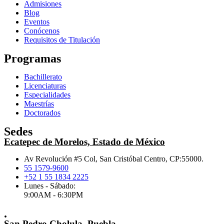
Admisiones
Blog
Eventos
Conócenos
Requisitos de Titulación
Programas
Bachillerato
Licenciaturas
Especialidades
Maestrías
Doctorados
Sedes
Ecatepec de Morelos, Estado de México
Av Revolución #5 Col, San Cristóbal Centro, CP:55000.
55 1579-9600
+52 1 55 1834 2225
Lunes - Sábado:
9:00AM - 6:30PM
.
San Pedro Cholula, Puebla