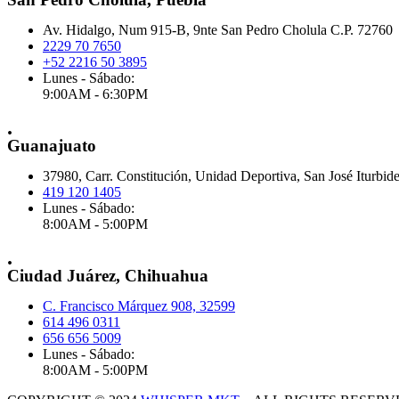
Av. Hidalgo, Num 915-B, 9nte San Pedro Cholula C.P. 72760
2229 70 7650
+52 2216 50 3895
Lunes - Sábado:
9:00AM - 6:30PM
.
Guanajuato
37980, Carr. Constitución, Unidad Deportiva, San José Iturbid
419 120 1405
Lunes - Sábado:
8:00AM - 5:00PM
.
Ciudad Juárez, Chihuahua
C. Francisco Márquez 908, 32599
614 496 0311
656 656 5009
Lunes - Sábado:
8:00AM - 5:00PM