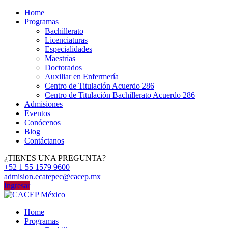
Home
Programas
Bachillerato
Licenciaturas
Especialidades
Maestrías
Doctorados
Auxiliar en Enfermería
Centro de Titulación Acuerdo 286
Centro de Titulación Bachillerato Acuerdo 286
Admisiones
Eventos
Conócenos
Blog
Contáctanos
¿TIENES UNA PREGUNTA?
+52 1 55 1579 9600
admision.ecatepec@cacep.mx
Ingresar
Home
Programas