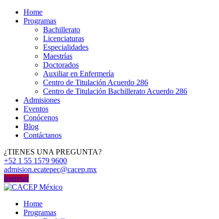
Home
Programas
Bachillerato
Licenciaturas
Especialidades
Maestrías
Doctorados
Auxiliar en Enfermería
Centro de Titulación Acuerdo 286
Centro de Titulación Bachillerato Acuerdo 286
Admisiones
Eventos
Conócenos
Blog
Contáctanos
¿TIENES UNA PREGUNTA?
+52 1 55 1579 9600
admision.ecatepec@cacep.mx
Ingresar
Home
Programas