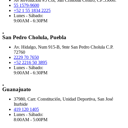
Av Revolución #5 Col, San Cristóbal Centro, CP:55000.
55 1579-9600
+52 1 55 1834 2225
Lunes - Sábado:
9:00AM - 6:30PM
.
San Pedro Cholula, Puebla
Av. Hidalgo, Num 915-B, 9nte San Pedro Cholula C.P.
72760
2229 70 7650
+52 2216 50 3895
Lunes - Sábado:
9:00AM - 6:30PM
.
Guanajuato
37980, Carr. Constitución, Unidad Deportiva, San José
Iturbide
419 120 1405
Lunes - Sábado:
8:00AM - 5:00PM