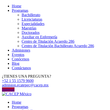
Home
Programas
Bachillerato
Licenciaturas
Especialidades
Maestrías
Doctorados
Auxiliar en Enfermería
Centro de Titulación Acuerdo 286
Centro de Titulación Bachillerato Acuerdo 286
Admisiones
Eventos
Conócenos
Blog
Contáctanos
¿TIENES UNA PREGUNTA?
+52 1 55 1579 9600
admision.ecatepec@cacep.mx
Ingresar
Home
Programas