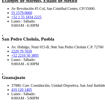
Ecatepec de Morelos, Estado de México
Av Revolución #5 Col, San Cristóbal Centro, CP:55000.
55 1579-9600
+52 1 55 1834 2225
Lunes - Sábado:
9:00AM - 6:30PM
.
San Pedro Cholula, Puebla
Av. Hidalgo, Num 915-B, 9nte San Pedro Cholula C.P. 72760
2229 70 7650
+52 2216 50 3895
Lunes - Sábado:
9:00AM - 6:30PM
.
Guanajuato
37980, Carr. Constitución, Unidad Deportiva, San José Iturbid
419 120 1405
Lunes - Sábado:
8:00AM - 5:00PM