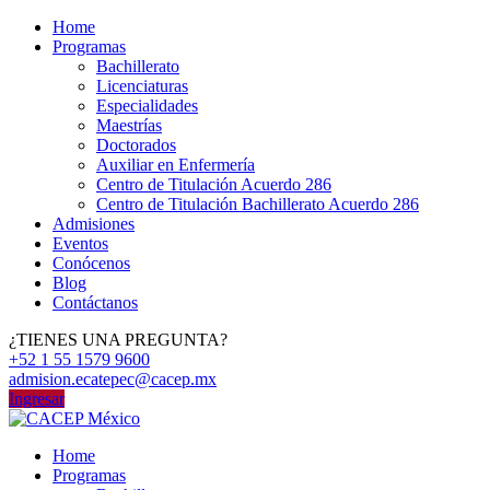
Home
Programas
Bachillerato
Licenciaturas
Especialidades
Maestrías
Doctorados
Auxiliar en Enfermería
Centro de Titulación Acuerdo 286
Centro de Titulación Bachillerato Acuerdo 286
Admisiones
Eventos
Conócenos
Blog
Contáctanos
¿TIENES UNA PREGUNTA?
+52 1 55 1579 9600
admision.ecatepec@cacep.mx
Ingresar
Home
Programas