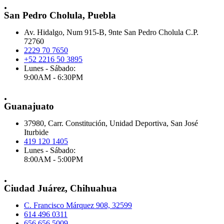
.
San Pedro Cholula, Puebla
Av. Hidalgo, Num 915-B, 9nte San Pedro Cholula C.P.
72760
2229 70 7650
+52 2216 50 3895
Lunes - Sábado:
9:00AM - 6:30PM
.
Guanajuato
37980, Carr. Constitución, Unidad Deportiva, San José
Iturbide
419 120 1405
Lunes - Sábado:
8:00AM - 5:00PM
.
Ciudad Juárez, Chihuahua
C. Francisco Márquez 908, 32599
614 496 0311
656 656 5009